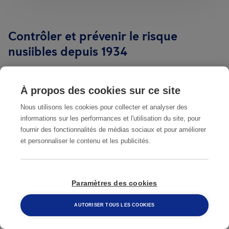
Contrôler et prévenir le risque
nusiibles depuis 1934
L'équipe Anticimex est composée de
biologistes
et
À propos des cookies sur ce site
d’entomologistes
possédant une connaissance
Nous utilisons les cookies pour collecter et analyser des
approfondie du comportement et de la biologie des
informations sur les performances et l'utilisation du site, pour
fournir des fonctionnalités de médias sociaux et pour améliorer
différents nuisibles ainsi que des méthodes de
et personnaliser le contenu et les publicités.
contrôle les plus adaptées.
Notre équipe de recherche est constamment en train
de
développer et tester
les dernières technologies et
Paramètres des cookies
méthodes de lutte contre les nuisibles. Cela nous
AUTORISER TOUS LES COOKIES
permet de vous offrir des solutions
professionnelles
,
respectueuses de l'environnement
et
hautement