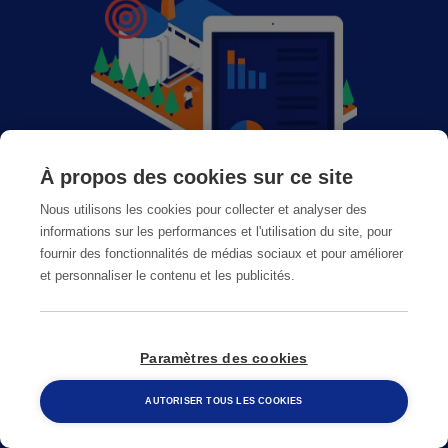
À propos des cookies sur ce site
Nous utilisons les cookies pour collecter et analyser des
À propos d'Anticimex
informations sur les performances et l'utilisation du site, pour
fournir des fonctionnalités de médias sociaux et pour améliorer
Recrutement : page carrières
et personnaliser le contenu et les publicités.
FAQ / Questions fréquentes
Paramètres des cookies
Signalement qualité
AUTORISER TOUS LES COOKIES
Conditions générales de vente CGPS