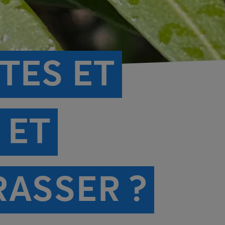
TES ET
 ET
ASSER ?