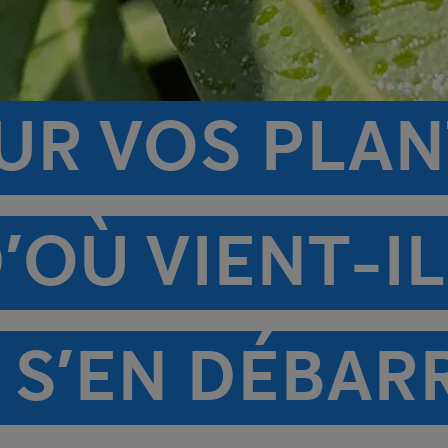
UR VOS PLAN
’OÙ VIENT-IL
S’EN DÉBARR