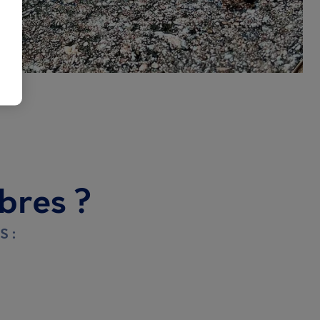
bres ?
S :