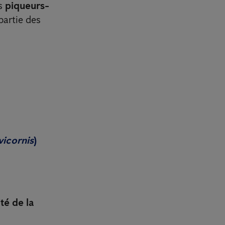
és
piqueurs-
partie des
vicornis
)
té de la