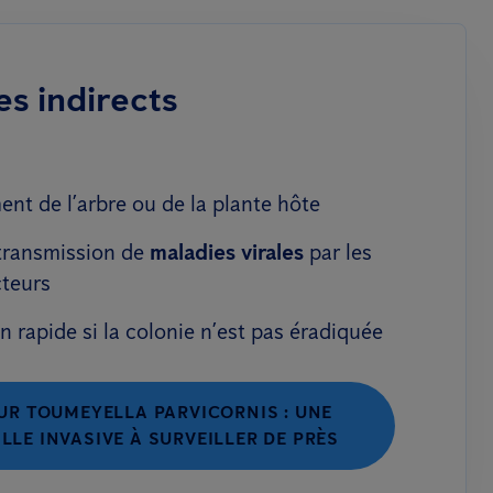
s indirects
ent de l’arbre ou de la plante hôte
transmission de
maladies virales
par les
cteurs
n rapide si la colonie n’est pas éradiquée
UR TOUMEYELLA PARVICORNIS : UNE
LLE INVASIVE À SURVEILLER DE PRÈS