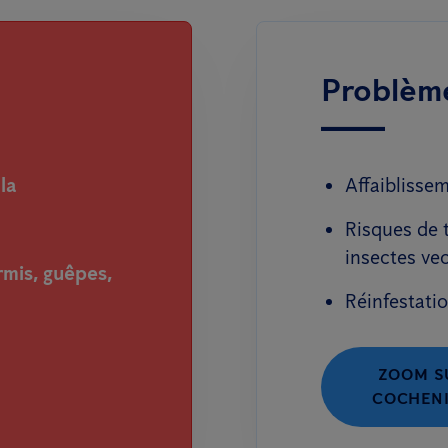
Problème
la
Affaiblissem
Risques de 
insectes ve
rmis, guêpes,
Réinfestatio
ZOOM S
COCHENI