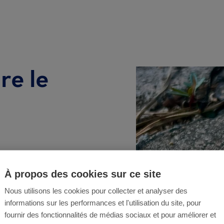
re le
es
À propos des cookies sur ce site
 arbres
Nous utilisons les cookies pour collecter et analyser des
descendant le tronc
informations sur les performances et l'utilisation du site, pour
a
fumagine
, un
fournir des fonctionnalités de médias sociaux et pour améliorer et