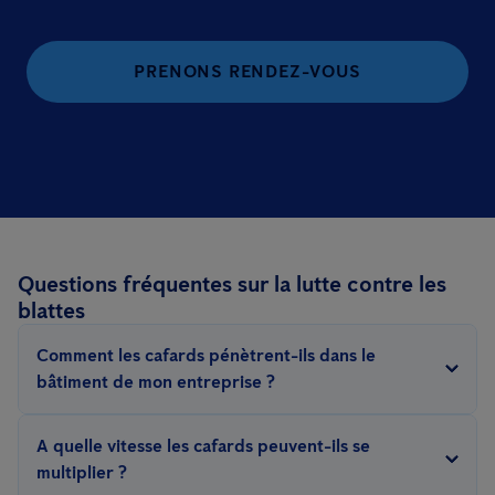
PRENONS RENDEZ-VOUS
Questions fréquentes sur la lutte contre les
blattes
Comment les cafards pénètrent-ils dans le
bâtiment de mon entreprise ?
Les cafards peuvent pénétrer dans les locaux cachés dans des
A quelle vitesse les cafards peuvent-ils se
palettes et des cartons, par des fissures et des crevasses, des
multiplier ?
fenêtres et des portes ouvertes, et même sur des vêtements ou