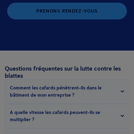
PRENONS RENDEZ-VOUS
Questions fréquentes sur la lutte contre les
blattes
Comment les cafards pénètrent-ils dans le
bâtiment de mon entreprise ?
Les cafards peuvent pénétrer dans les locaux cachés dans des
A quelle vitesse les cafards peuvent-ils se
palettes et des cartons, par des fissures et des crevasses, des
multiplier ?
fenêtres et des portes ouvertes, et même sur des vêtements ou
Les blattes peuvent se multiplier rapidement dans de bonnes
dans des sacs.