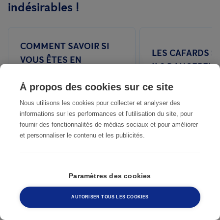
indésirables !
périodiques, traitements sans toxines, suivi).
Contactez-nous
dès aujourd'hui pour recevoir un devis gratuit.
COMMENT SAVOIR SI
LES CAFARDS S
VOUS ÊTES EN
ILS DANGEREUX
PRÉSENCE DE
POUR L'HOMME
À propos des cookies sur ce site
CAFARDS ?
Nous utilisons les cookies pour collecter et analyser des
informations sur les performances et l'utilisation du site, pour
fournir des fonctionnalités de médias sociaux et pour améliorer
et personnaliser le contenu et les publicités.
LE SAVIEZ-VOUS ? 10
LUTTE CONTRE 
Paramètres des cookies
CHOSES INSOLITES
BLATTES DANS 
SUR LES CAFARDS
MAISONS
AUTORISER TOUS LES COOKIES