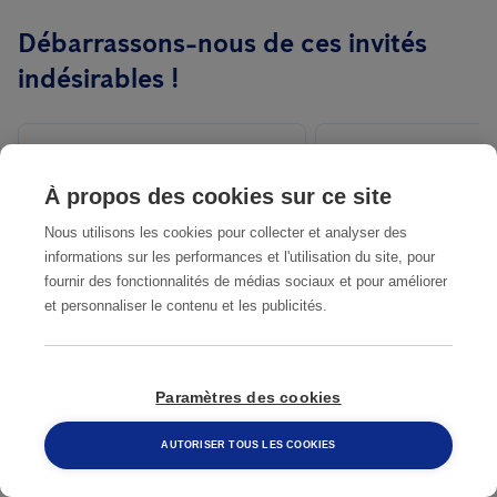
transmettre des salmonelles, des infections à E.coli ou même la
plusieurs facteurs : le type de blattes, la gravité de l'infestation,
Débarrassons-nous de ces invités
dysenterie.
la taille du bien à traiter et le contrat de prévention (visites
indésirables !
périodiques, traitements sans toxines, suivi).
Contactez-nous
dès aujourd'hui pour recevoir un devis gratuit.
COMMENT SAVOIR SI
LES CAFARDS S
À propos des cookies sur ce site
VOUS ÊTES EN
ILS DANGEREUX
PRÉSENCE DE
Nous utilisons les cookies pour collecter et analyser des
POUR L'HOMME
CAFARDS ?
informations sur les performances et l'utilisation du site, pour
fournir des fonctionnalités de médias sociaux et pour améliorer
et personnaliser le contenu et les publicités.
Paramètres des cookies
LE SAVIEZ-VOUS ? 10
LUTTE CONTRE 
AUTORISER TOUS LES COOKIES
CHOSES INSOLITES
BLATTES DANS 