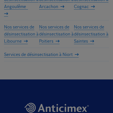
Angoulême
Arcachon
Cognac
Nos services de
Nos services de
Nos services de
désinsectisation à
désinsectisation à
désinsectisation à
Libourne
Poitiers
Saintes
Services de désinsectisation à Niort