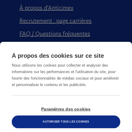
À propos d'Anticimex
Recrutement : page carrières
FAQ / Questions fréquentes
Signalement qualité
À propos des cookies sur ce site
Conditions générales de vente CGPS
Nous utilisons les cookies pour collecter et analyser des
informations sur les performances et l'utilisation du site, pour
fournir des fonctionnalités de médias sociaux et pour améliorer
et personnaliser le contenu et les publicités.
CGU
Paramètres des cookies
© Copyright
2026
Anticimex
AUTORISER TOUS LES COOKIES