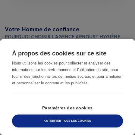
Votre Homme de confiance
POURQUOI CHOISIR L'AGENCE ARNOUST HYGIÈNE
SERVICES - ANTICIMEX À COGOLIN ?
À propos des cookies sur ce site
Une expertise reconnue
Nous utilisons les cookies pour collecter et analyser des
+ 30 ans d'expérience
informations sur les performances et l'utilisation du site, pour
fournir des fonctionnalités de médias sociaux et pour améliorer
Un réseau d’experts à votre écoute
et personnaliser le contenu et les publicités.
Des solutions innovantes et efficaces
Des coûts maîtrisés
Paramètres des cookies
AUTORISER TOUS LES COOKIES
Notre agence intervient dans