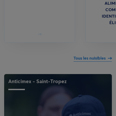
ALIM
COM
IDENTI
ÉL
Tous les nuisibles
Anticimex - Saint-Tropez