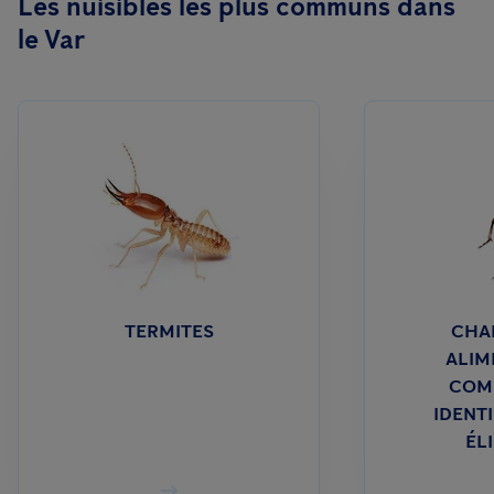
Les nuisibles les plus communs dans
le Var
TERMITES
CHA
ALIM
COM
IDENTI
ÉL