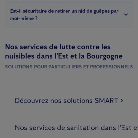
elles peuvent se cacher.
Les piqûres de guêpes peuvent provoquer des réactions
Est-il sécuritaire de retirer un nid de guêpes par
allergiques chez certaines personnes, ce qui peut être
moi-même ?
potentiellement mortel. Dans la plupart des cas, les piqûres
Retirer un nid de guêpes peut être dangereux, car les guêpes
provoquent une douleur, un gonflement et une rougeur
peuvent devenir agressives lorsqu'elles se sentent menacées. Il
localisés.
Nos services de lutte contre les
est recommandé de faire appel à un professionnel de la lutte
nuisibles dans l'Est et la Bourgogne
antiparasitaire pour garantir une élimination sécuritaire.
SOLUTIONS POUR PARTICULIERS ET PROFESSIONNELS
Découvrez nos solutions SMART
Nos services de sanitation dans l'Est 