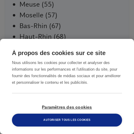
Meuse (55)
Moselle (57)
Bas-Rhin (67)
Haut-Rhin (68)
Haute-Saône (70)
À propos des cookies sur ce site
Saône-et-Loire (71)
Nous utilisons les cookies pour collecter et analyser des
Seine-et-Marne (77)
informations sur les performances et l'utilisation du site, pour
fournir des fonctionnalités de médias sociaux et pour améliorer
Vosges (88)
et personnaliser le contenu et les publicités.
Yonne (89)
Territoire de Belfort (90)
Paramètres des cookies
AUTORISER TOUS LES COOKIES
Contactez-nous pour un devis