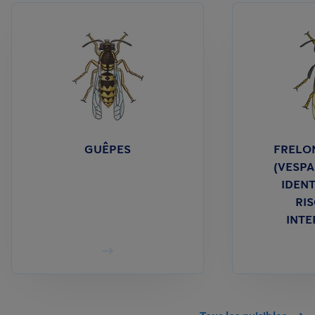
GUÊPES
FRELON
(VESPA
IDENT
RIS
INTE