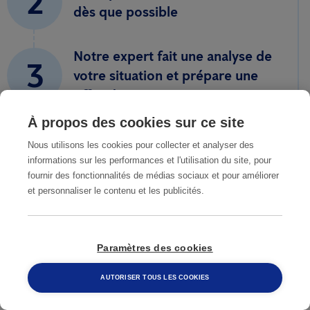
2
dès que possible
Notre expert fait une analyse de
3
votre situation et prépare une
offre de prix sans engagement
À propos des cookies sur ce site
4
Vous êtes d'accord avec notre
Nous utilisons les cookies pour collecter et analyser des
offre
informations sur les performances et l'utilisation du site, pour
fournir des fonctionnalités de médias sociaux et pour améliorer
et personnaliser le contenu et les publicités.
5
Vous n'avez plus d'infestation
Paramètres des cookies
AUTORISER TOUS LES COOKIES