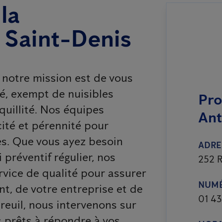
la
à Saint-Denis
 notre mission est de vous
sé, exempt de nuisibles
Pro
quillité. Nos équipes
Ant
cité et pérennité pour
les. Que vous ayez besoin
ADRE
 préventif régulier, nos
252 R
rvice de qualité pour assurer
NUMÉ
t, de votre entreprise et de
01 43
reuil, nous intervenons sur
s prêts à répondre à vos