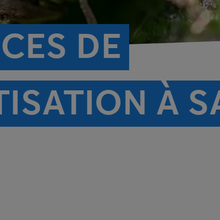
ICES DE
ISATION À S