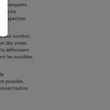
nts, rampants
approche
ne inspection
s, leur nombre,
 et des zones
rts définissent
nt les nuisibles
de
st possible,
sinsectisation