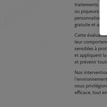
traitements spéc
ou piqueurs. Ch
personnalisée. 
gratuite et app
Cette évaluatio
leur comporteme
sensibles à prot
et appliquent l
et prévenir tout
Nos interventio
l’environnement
nous privilégion
efficace, tout e