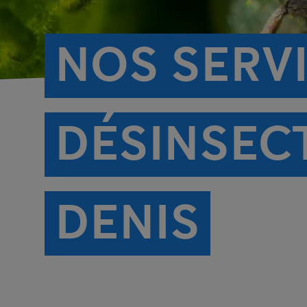
NOS SERV
DÉSINSECT
DENIS