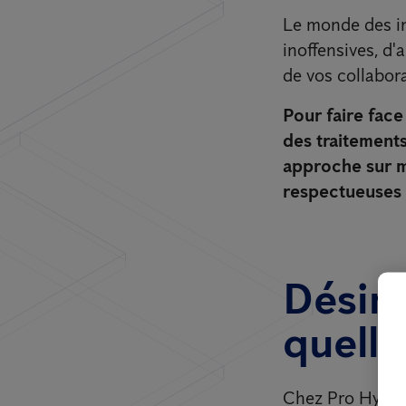
Le monde des in
inoffensives, d'
de vos collabora
Pour faire face
des traitement
approche sur m
respectueuses d
Désins
quelle
Chez Pro Hygièn