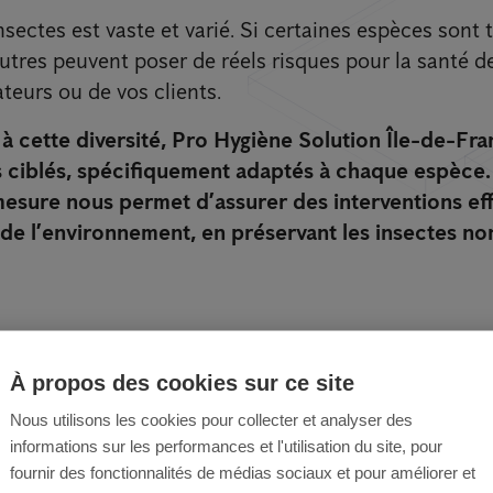
sectes est vaste et varié. Si certaines espèces sont
autres peuvent poser de réels risques pour la santé d
teurs ou de vos clients.
 à cette diversité, Pro Hygiène Solution Île-de-F
s ciblés, spécifiquement adaptés à chaque espèce.
esure nous permet d’assurer des interventions eff
e l’environnement, en préservant les insectes non
ectisation à Saint-De
À propos des cookies sur ce site
s solutions sont effic
Nous utilisons les cookies pour collecter et analyser des
informations sur les performances et l'utilisation du site, pour
fournir des fonctionnalités de médias sociaux et pour améliorer et
e Solution, en Île-de-France, nous mettons en œuv