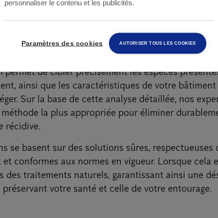
personnaliser le contenu et les publicités.
ifiques contre tous types d'insectes nuisibles : vola
aque situation étant unique, nous privilégions une 
Ainsi, nos techniciens réalisent systématiquement u
Paramètres des cookies
AUTORISER TOUS LES COOKIES
rofondie de votre domicile ou de votre établissement.
n permet de cibler précisément les espèces présente
nt, ainsi que les caractéristiques de votre bâtiment
éger. Sur la base de cette analyse détaillée, nos expe
a méthode la plus appropriée pour éliminer durableme
e récidive.
ns se basent sur des solutions sûres, respectueuses 
 et conformes aux normes en vigueur. Lorsque cela e
s des traitements naturels, garantissant ainsi une dé
n préservant votre santé et celle de votre entourage.