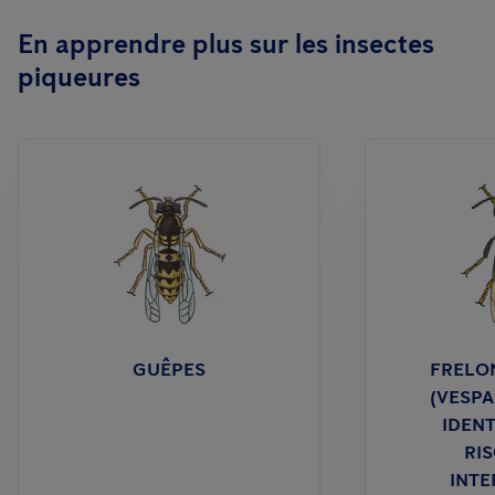
En apprendre plus sur les insectes
piqueures
GUÊPES
FRELON
(VESPA
IDENT
RIS
INTE