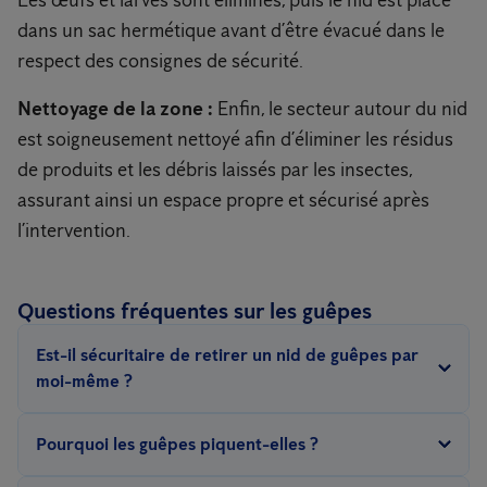
Les œufs et larves sont éliminés, puis le nid est placé
dans un sac hermétique avant d’être évacué dans le
respect des consignes de sécurité.
Nettoyage de la zone :
Enfin, le secteur autour du nid
est soigneusement nettoyé afin d’éliminer les résidus
de produits et les débris laissés par les insectes,
assurant ainsi un espace propre et sécurisé après
l’intervention.
Questions fréquentes sur les guêpes
Est-il sécuritaire de retirer un nid de guêpes par
moi-même ?
Retirer un nid de guêpes peut être dangereux, car les guêpes
Pourquoi les guêpes piquent-elles ?
peuvent devenir agressives lorsqu'elles se sentent menacées. Il