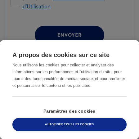
d'Utilisation
ENVOYER
À propos des cookies sur ce site
Nous utilisons les cookies pour collecter et analyser des
informations sur les performances et l'utilisation du site, pour
NOTRE MODE D'EMPLOI
fournir des fonctionnalités de médias sociaux et pour améliorer
et personnaliser le contenu et les publicités.
1
Vous remplissez le formulaire de
contact
Paramètres des cookies
2
Nous prenons contact avec vous
AUTORISER TOUS LES COOKIES
dès que possible