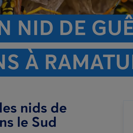
N NID DE GU
NS À RAMATU
des nids de
ns le Sud