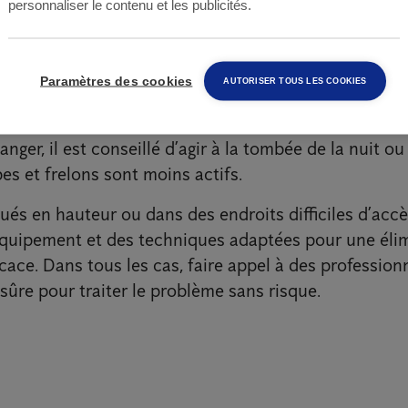
personnaliser le contenu et les publicités.
té ?
Paramètres des cookies
AUTORISER TOUS LES COOKIES
sible et facilement accessible, vous pourriez être tenté
ndant, manipuler un nid actif représente un risque
anger, il est conseillé d’agir à la tombée de la nuit ou
es et frelons sont moins actifs.
tués en hauteur ou dans des endroits difficiles d’acc
équipement et des techniques adaptées pour une éli
icace. Dans tous les cas, faire appel à des professionn
 sûre pour traiter le problème sans risque.