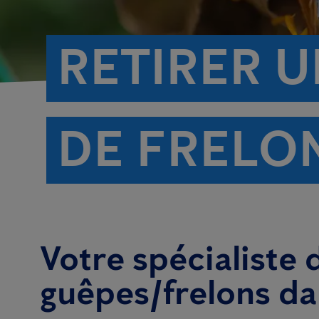
RETIRER U
DE FRELO
Votre spécialiste 
guêpes/frelons da