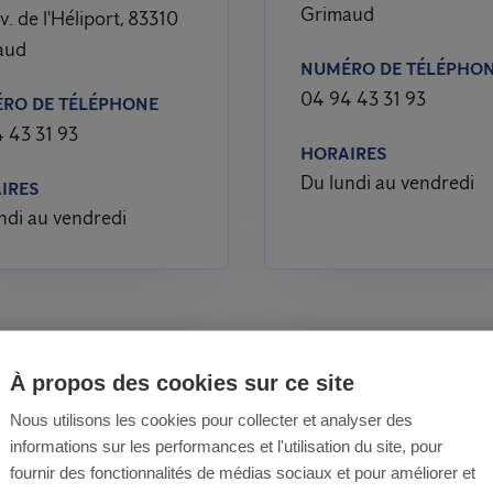
Grimaud
v. de l'Héliport, 83310
aud
NUMÉRO DE TÉLÉPHO
04 94 43 31 93
RO DE TÉLÉPHONE
 43 31 93
HORAIRES
Du lundi au vendredi
IRES
ndi au vendredi
À propos des cookies sur ce site
nt éliminer un nid d
Nous utilisons les cookies pour collecter et analyser des
informations sur les performances et l'utilisation du site, pour
 ou de frelons en to
fournir des fonctionnalités de médias sociaux et pour améliorer et