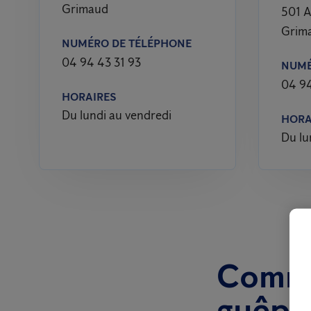
Grimaud
501 A
Grim
NUMÉRO DE TÉLÉPHONE
04 94 43 31 93
NUMÉ
04 94
HORAIRES
Du lundi au vendredi
HORA
Du lu
Comme
guêpes