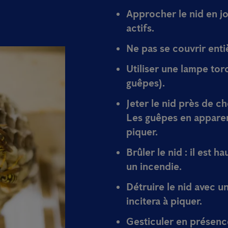
Approcher le nid
en j
actifs.
Ne pas se couvrir
enti
Utiliser une
lampe tor
guêpes).
Jeter le nid près de c
Les guêpes en apparen
piquer.
Brûler le nid
: il est h
un incendie.
Détruire le nid
avec u
incitera à piquer.
Gesticuler
en présence