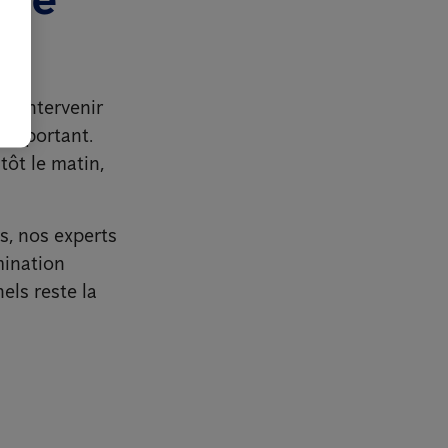
 d’intervenir
 important.
 tôt le matin,
ès, nos experts
mination
els reste la