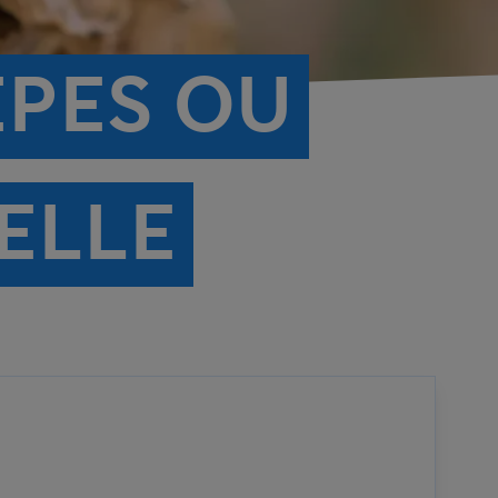
ÊPES OU
ELLE