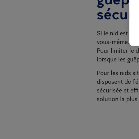
sécuri
Si le nid est vi
vous-même. Cepe
Pour limiter le d
lorsque les guêp
Pour les nids si
disposent de l’
sécurisée et eff
solution la plus