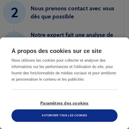
2
Nous prenons contact avec vous
dès que possible
Notre expert fait une analyse de
3
votre situation et prépare une
offre de prix sans engagement
À propos des cookies sur ce site
Nous utilisons les cookies pour collecter et analyser des
informations sur les performances et l'utilisation du site, pour
4
Vous êtes d'accord avec notre
fournir des fonctionnalités de médias sociaux et pour améliorer
offre, nous intervenons
et personnaliser le contenu et les publicités.
5
Vous n'avez plus d'infestation
Paramètres des cookies
AUTORISER TOUS LES COOKIES