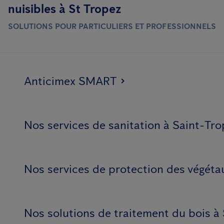
nuisibles à St Tropez
provoquent une douleur, un gonflement et une rougeur
localisés.
SOLUTIONS POUR PARTICULIERS ET PROFESSIONNELS
Anticimex SMART
Nos services de sanitation à Saint-Tr
Nos services de protection des végéta
Nos solutions de traitement du bois à