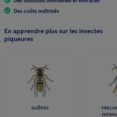
Des solutions innovantes et efficaces
Des coûts maîtrisés
En apprendre plus sur les insectes
piqueures
GUÊPES
FRELON
(VESPA