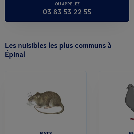
OU APPELEZ
03 83 53 22 55
Les nuisibles les plus communs à
Épinal
RATS
P