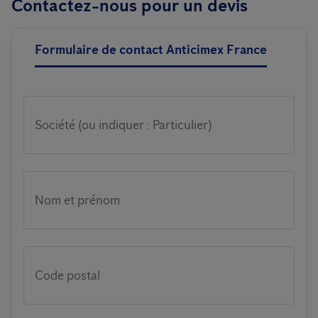
Contactez-nous pour un devis
pigeons, car ils peuvent présenter des risques pour les humains,
l'environnement.
les animaux domestiques et l'environnement.
Formulaire de contact Anticimex France
Société (ou indiquer : Particulier)
Nom et prénom
Code postal