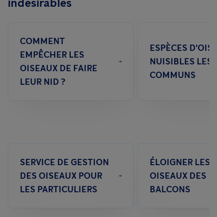
indésirables
tout au long de l'année dans les zones urbaines où les sources
de nourriture sont abondantes.
COMMENT
ESPÈCES D'OIS
EMPÊCHER LES
NUISIBLES LES 
OISEAUX DE FAIRE
COMMUNS
LEUR NID ?
SERVICE DE GESTION
ÉLOIGNER LES
DES OISEAUX POUR
OISEAUX DES
LES PARTICULIERS
BALCONS