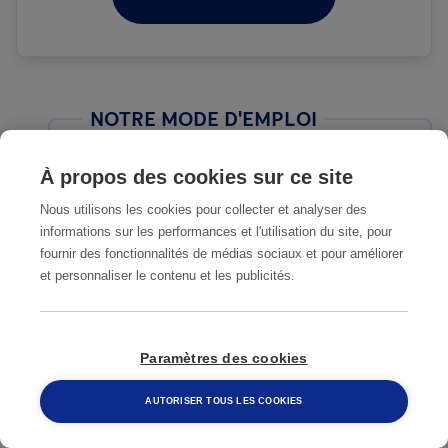
NOTRE MODE D'EMPLOI
1
Vous remplissez le formulaire de
À propos des cookies sur ce site
contact
Nous utilisons les cookies pour collecter et analyser des
informations sur les performances et l'utilisation du site, pour
fournir des fonctionnalités de médias sociaux et pour améliorer
2
Nous prenons contact avec vous
et personnaliser le contenu et les publicités.
dès que possible
Paramètres des cookies
Notre expert fait une analyse de
3
votre situation et prépare une
AUTORISER TOUS LES COOKIES
offre de prix sans engagement