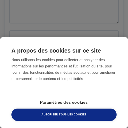
Vous préférez être contacté par
À propos des cookies sur ce site
Nous utilisons les cookies pour collecter et analyser des
J'accepte que mes coordonnées soient
informations sur les performances et l'utilisation du site, pour
utilisées par Anticimex uniquement pour la
fournir des fonctionnalités de médias sociaux et pour améliorer
et personnaliser le contenu et les publicités.
prise de contact suite à l'envoi de ce
formulaire. Mes données ne seront pas
cédées ou transmises à un tiers ou
Paramètres des cookies
partenaire. Pour en savoir plus : voir les
Conditions Générales d'Utilisation
AUTORISER TOUS LES COOKIES