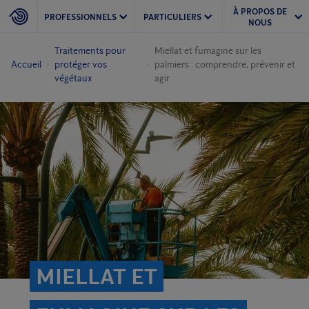
À PROPOS DE
PROFESSIONNELS
PARTICULIERS
NOUS
Traitements pour
Miellat et fumagine sur les
Accueil
protéger vos
palmiers : comprendre, prévenir et
végétaux
agir
MIELLAT ET