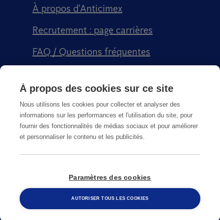
À propos d'Anticimex
Recrutement : page carrières
FAQ / Questions fréquentes
Signalement qualité
À propos des cookies sur ce site
Conditions générales de vente CGPS
Nous utilisons les cookies pour collecter et analyser des
informations sur les performances et l'utilisation du site, pour
fournir des fonctionnalités de médias sociaux et pour améliorer
et personnaliser le contenu et les publicités.
CGU
Paramètres des cookies
© Copyright
2026
Anticimex
AUTORISER TOUS LES COOKIES