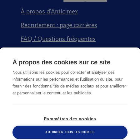
À propos d'Anticimex
Recrutement : page carrières
FAQ / Questions fréquentes
Signalement qualité
À propos des cookies sur ce site
Conditions générales de vente CGPS
Nous utilisons les cookies pour collecter et analyser des
informations sur les performances et l'utilisation du site, pour
fournir des fonctionnalités de médias sociaux et pour améliorer
et personnaliser le contenu et les publicités.
CGU
Paramètres des cookies
© Copyright
2026
Anticimex
AUTORISER TOUS LES COOKIES