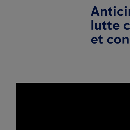
Antici
lutte 
et con