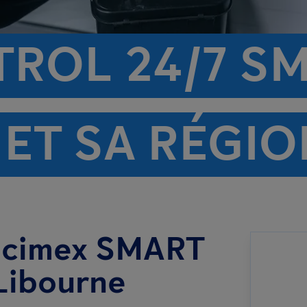
TROL 24/7 S
ET SA RÉGIO
ticimex SMART
 Libourne