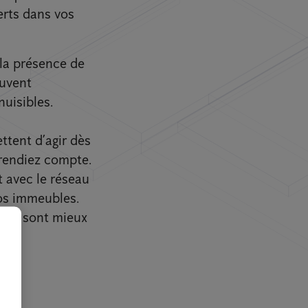
erts dans vos
 la présence de
euvent
uisibles.
ttent d’agir dès
rendiez compte.
ct avec le réseau
vos immeubles.
iels sont mieux