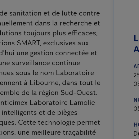
de sanitation et de lutte contre
inuellement dans la recherche et
lutions toujours plus efficaces,
L
tions SMART, exclusives aux
A
d’hui une gestion connectée et
 une surveillance continue
A
nues sous le nom Laboratoire
25
iennent à Libourne, dans tout le
0
semble de la région Sud-Ouest.
N
nticimex Laboratoire Lamolie
0
intelligents et de pièges
iques. Cette technologie permet
H
ions, une meilleure traçabilité
D