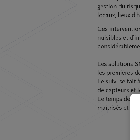
gestion du risq
locaux, lieux d'
Ces interventio
nuisibles et d’i
considérablemen
Les solutions S
les premières d
Le suivi se fait
de capteurs et 
Le temps de réa
maîtrisés et no