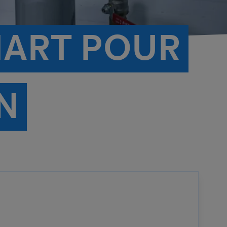
MART POUR
N