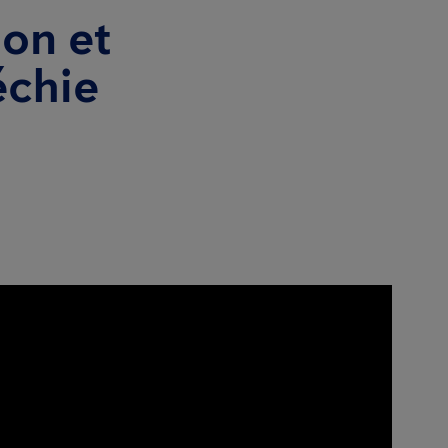
on et
échie