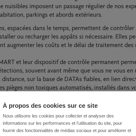
ue nuisibles imposent un passage régulier de nos exp
habitation, parkings et abords extérieurs.
ns, espacées dans le temps, permettent de contrôler
nstaller ou recharger les appâts si nécessaire. Elles p
t augmenter les coûts et le délai de traitement des n
MART et leur dispositif de contrôle permanent perme
étections, souvent avant même que vous ne vous en 
 à distance, sur la base de DATAs fiables, en lien dire
les pièges non toxiques automatisés, installés dans 
ction est considérablement réduit, les dégâts potent
us intervenons dès que nécessaire.
À propos des cookies sur ce site
Nous utilisons les cookies pour collecter et analyser des
informations sur les performances et l'utilisation du site, pour
fournir des fonctionnalités de médias sociaux et pour améliorer et