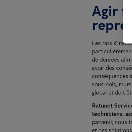
Agir f
représ
Les rats s’insta
particulièrement
de denrées alime
avoir des consé
conséquences sur
sous-sols, murs,
global et doit êt
Ratunet Service
techniciens, as
parvenir, nous 
et des solution