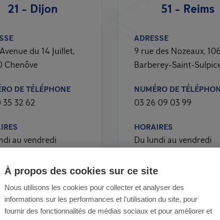
21 - Dijon
51 - Reims
SSE
ADRESSE
Avenue du 14 Juillet,
9 rue des Nozeaux, 10
0 Chenôve
Barberey-Saint-Sulpic
RO DE TÉLÉPHONE
NUMÉRO DE TÉLÉPHO
 35 32 62
03 26 09 03 99
IRES
HORAIRES
ndi au vendredi
Du lundi au vendredi
À propos des cookies sur ce site
Nous utilisons les cookies pour collecter et analyser des
informations sur les performances et l'utilisation du site, pour
fournir des fonctionnalités de médias sociaux et pour améliorer et