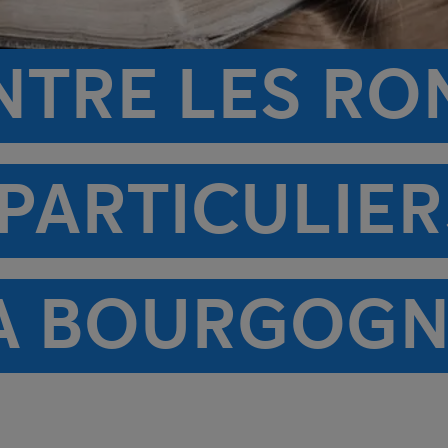
NTRE LES R
 PARTICULIE
 LA BOURGOG