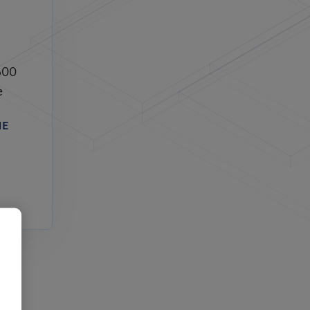
600
e
NE