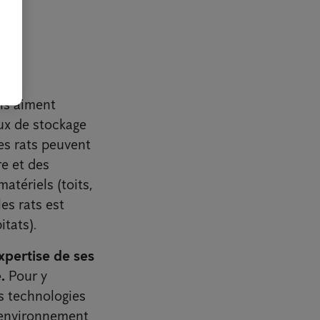
Ils aiment
eux de stockage
Les rats peuvent
e et des
atériels (toits,
es rats est
itats).
xpertise de ses
é.
Pour y
s technologies
n environnement