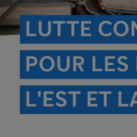
LUTTE CO
POUR LES
L'EST ET