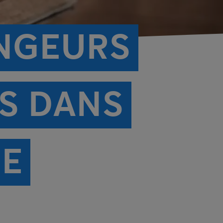
ONGEURS
RS DANS
NE