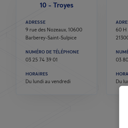
10 - Troyes
ADRESSE
ADRE
9 rue des Nozeaux, 10600
60 H 
Barberey-Saint-Sulpice
2130
NUMÉRO DE TÉLÉPHONE
NUMÉ
03 25 74 39 01
03 80
HORAIRES
HORA
Du lundi au vendredi
Du lu