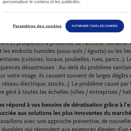
personnaliser le contenu et les publicités.
ace aux risques que
entent les rats
Paramètres des cookies
AUTORISER TOUS LES COOKIES
llent et prospèrent à proximité de l’activité humaine. 
 les endroits humides (sous-sols / égouts) ou les li
ntaires (cuisines, locaux, poubelles, rues, parcs…). 
quences désastreuses : Au-delà du problème sanitair
 votre image, ils causent souvent de larges dégâts m
 réseau électrique, stocks…). Le problème causé par l
re géré à toutes les échelles (villes / entreprises / hab
s répond à vos besoins de dératisation grâce à l’e
sociée aux solutions les plus innovantes du march
travaillons avec une approche préventive, de nouvelle
s durables qui répondent aux exigences élevées d'u