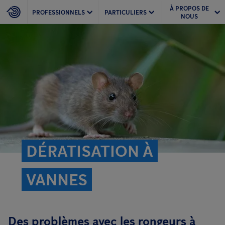
À PROPOS DE
PROFESSIONNELS
PARTICULIERS
NOUS
DÉRATISATION À
VANNES
Des problèmes avec les rongeurs à