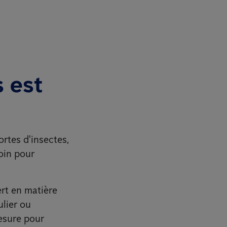
s est
rtes d'insectes,
oin pour
ert en matière
ulier ou
esure pour