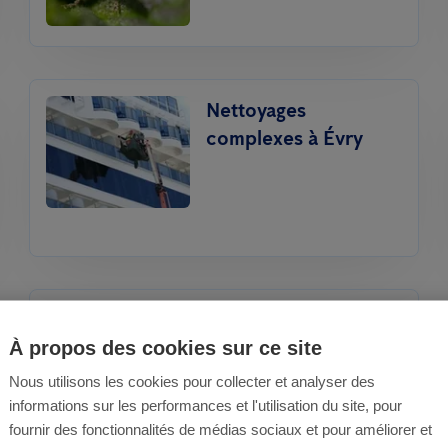
Nettoyages
complexes à Évry
Nos services de
désinfection à Évry et
À propos des cookies sur ce site
ses environs
Nous utilisons les cookies pour collecter et analyser des
informations sur les performances et l'utilisation du site, pour
fournir des fonctionnalités de médias sociaux et pour améliorer et