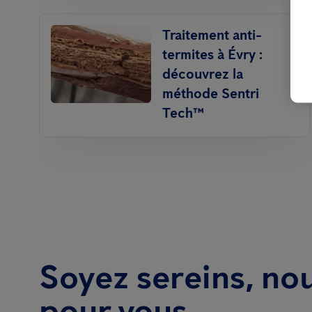
Traitement anti-
termites à Évry :
découvrez la
méthode Sentri
Tech™
Soyez sereins, nou
pour vous