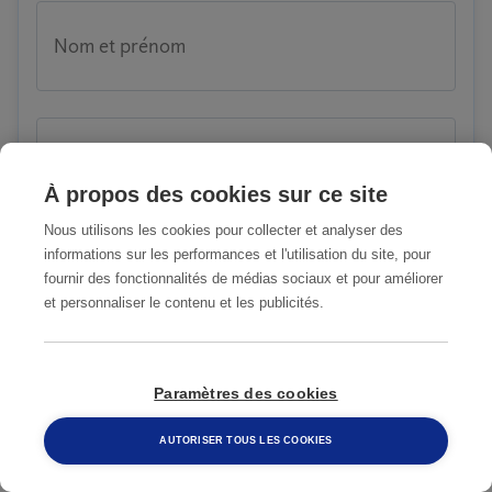
Nom et prénom
Code postal
À propos des cookies sur ce site
Nous utilisons les cookies pour collecter et analyser des
informations sur les performances et l'utilisation du site, pour
Ville
fournir des fonctionnalités de médias sociaux et pour améliorer
et personnaliser le contenu et les publicités.
Numéro de téléphone
Paramètres des cookies
AUTORISER TOUS LES COOKIES