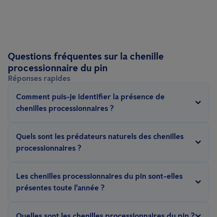
Questions fréquentes sur la chenille
processionnaire du pin
Réponses rapides
Comment puis-je identifier la présence de
chenilles processionnaires ?
Recherchez des nids soyeux en forme de sacs suspendus dans
Quels sont les prédateurs naturels des chenilles
les branches, observez un comportement en file indienne sur le
processionnaires ?
tronc des arbres, et soyez attentif à la défoliation des conifères.
Certains prédateurs naturels comprennent les oiseaux
La présence de poils urticants peut également être un
Les chenilles processionnaires du pin sont-elles
(mésanges, pics), certains insectes (fourmis, guêpes
indicateur.
présentes toute l'année ?
parasitoïdes), les arachnides (araignées), et des petits
Non, elles sont généralement actives au printemps et au début
mammifères (musaraignes, hérissons). Ces prédateurs
Quelles sont les chenilles processionnaires du pin ?