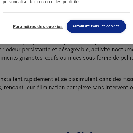
personnaliser le contenu et les publicités.
ds
Paramètres des cookies
AUTORISER TOUS LES COOKIES
fards puissent causer d’importants dégâts dans les ha
asser inaperçue dans un premier temps. Toutefois, c
 : odeur persistante et désagréable, activité nocturn
liments grignotés, œufs ou mues sous forme de pelli
installent rapidement et se dissimulent dans des fis
ès, rendant leur élimination complexe sans interventi