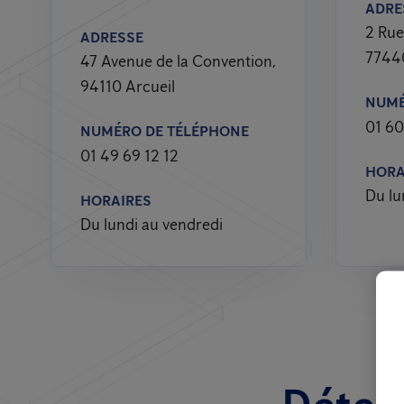
ADRE
2 Rue
ADRESSE
7744
47 Avenue de la Convention,
94110 Arcueil
NUMÉ
01 60
NUMÉRO DE TÉLÉPHONE
01 49 69 12 12
HORA
Du lu
HORAIRES
Du lundi au vendredi
Détect