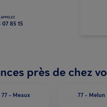
 APPELEZ
 07 85 15
nces près de chez v
77 - Meaux
77 - Melun