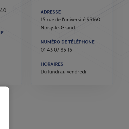
240
ADRESSE
15 rue de l'université 93160
Noisy-le-Grand
NE
NUMÉRO DE TÉLÉPHONE
01 43 07 85 15
HORAIRES
Du lundi au vendredi
e