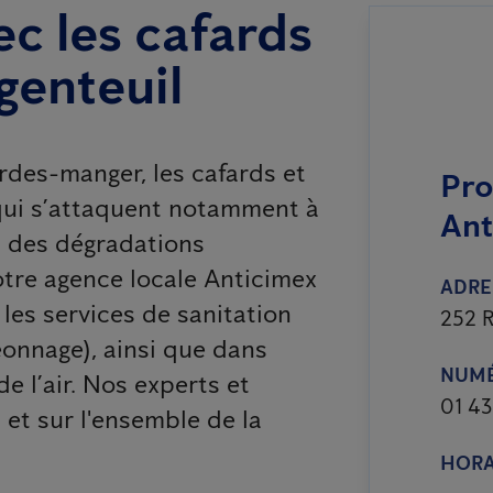
c les cafards
rgenteuil
ardes-manger, les cafards et
Pro
 qui s’attaquent notamment à
Ant
t des dégradations
votre agence locale Anticimex
ADRE
 les services de sanitation
252 R
eonnage), ainsi que dans
NUMÉ
de l’air. Nos experts et
01 43
 et sur l'ensemble de la
HORA