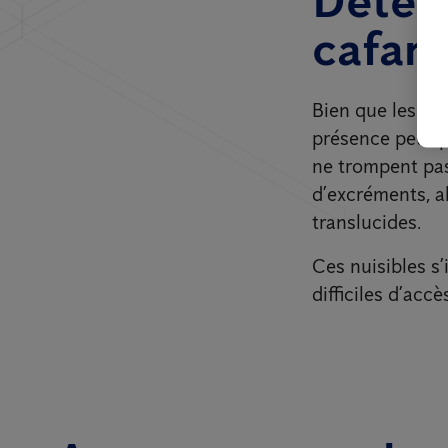
cafar
Bien que les ca
présence peut p
ne trompent pas
d’excréments, a
translucides.
Ces nuisibles s’
difficiles d’acc