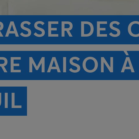
RASSER DES 
RE MAISON À
IL