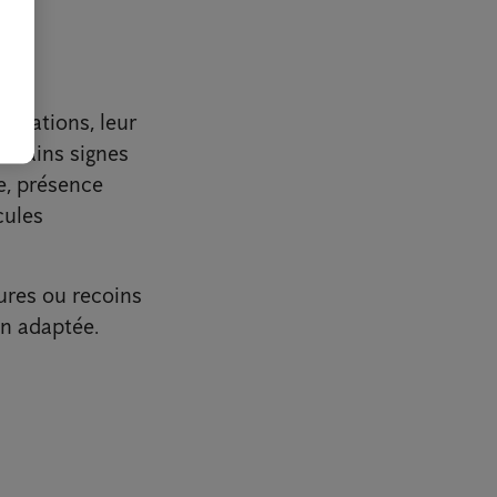
bitations, leur
ertains signes
e, présence
cules
sures ou recoins
on adaptée.