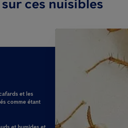
sur ces nuisibles
cafards et les
rés comme étant
auds et humides et