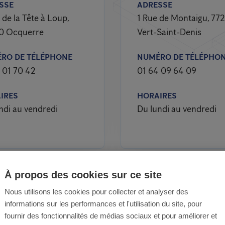
SSE
ADRESSE
 de la Tête à Loup,
1 Rue de Montaigu, 77
0 Ocquerre
Vert-Saint-Denis
RO DE TÉLÉPHONE
NUMÉRO DE TÉLÉPHO
 01 70 42
01 64 09 64 09
IRES
HORAIRES
ndi au vendredi
Du lundi au vendredi
À propos des cookies sur ce site
Nous utilisons les cookies pour collecter et analyser des
informations sur les performances et l'utilisation du site, pour
er une infestation d
fournir des fonctionnalités de médias sociaux et pour améliorer et