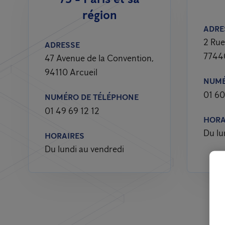
région
ADRE
2 Rue
ADRESSE
7744
47 Avenue de la Convention,
94110 Arcueil
NUMÉ
01 60
NUMÉRO DE TÉLÉPHONE
01 49 69 12 12
HORA
Du lu
HORAIRES
Du lundi au vendredi