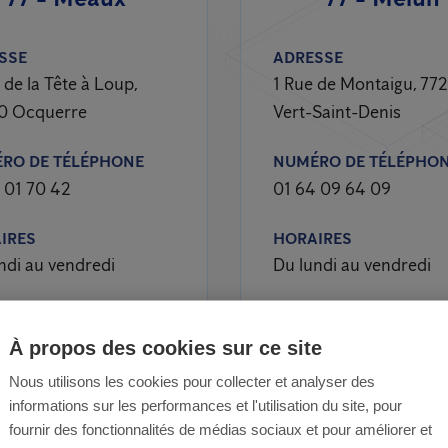
SSE
ADRESSE
 de la Tête à Loup,
1 Rue de Montaigu, 77
0 Ocquerre
Vert-Saint-Denis
RO DE TÉLÉPHONE
NUMÉRO DE TÉLÉPHO
 01 70 42
01 64 09 64 09
IRES
HORAIRES
ndi au vendredi
Du lundi au vendredi
À propos des cookies sur ce site
Nous utilisons les cookies pour collecter et analyser des
informations sur les performances et l'utilisation du site, pour
fournir des fonctionnalités de médias sociaux et pour améliorer et