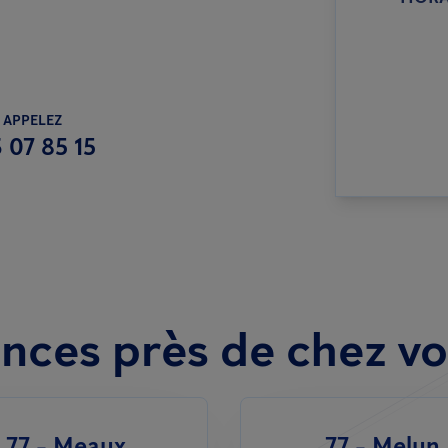
 APPELEZ
 07 85 15
nces près de chez v
77 - Meaux
77 - Melun