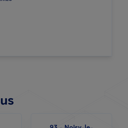
ous
93 - Noisy-le-