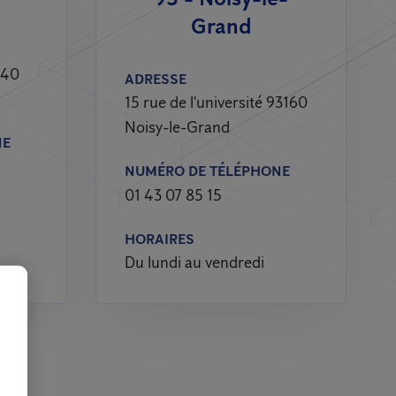
Grand
240
ADRESSE
15 rue de l'université 93160
Noisy-le-Grand
NE
NUMÉRO DE TÉLÉPHONE
01 43 07 85 15
HORAIRES
Du lundi au vendredi