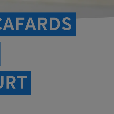
CAFARDS
URT