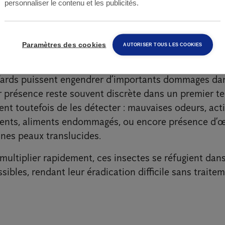
personnaliser le contenu et les publicités.
er une infestation d
ds
Paramètres des cookies
AUTORISER TOUS LES COOKIES
fards puissent engendrer d’importants dommages dan
ur présence reste souvent discrète dans un premier t
nt toutefois de les détecter : mauvaises odeurs, acti
ments, aliments endommagés, ou encore présence d’
ines peaux translucides.
multiplier rapidement, ces insectes se réfugient dans
ibles, rendant leur éradication difficile sans traitem