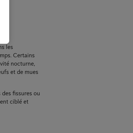
e
s les
emps. Certains
vité nocturne,
œufs et de mues
 des fissures ou
ent ciblé et