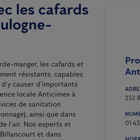
c les cafards
oulogne-
Pro
arde-manger, les cafards et
Ant
ement résistants, capables
t d’y causer d’importants
ADRE
gence locale Anticimex à
252 R
rvices de sanitation
eonnage), ainsi que dans
NUMÉ
01 43
de l’air. Nos experts et
Billancourt et dans
HORA