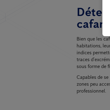
Détect
cafar
Bien que les ca
habitations, le
indices permette
traces d’excré
sous forme de f
Capables de se 
zones peu access
professionnel.