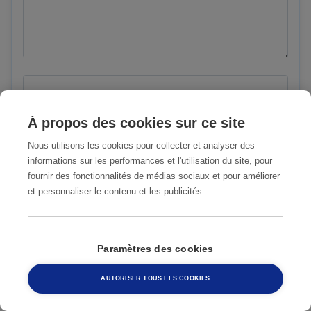
Vous préférez être contacté par
À propos des cookies sur ce site
Nous utilisons les cookies pour collecter et analyser des
J'accepte que mes coordonnées soient
informations sur les performances et l'utilisation du site, pour
utilisées par Anticimex uniquement pour la
fournir des fonctionnalités de médias sociaux et pour améliorer
et personnaliser le contenu et les publicités.
prise de contact suite à l'envoi de ce
formulaire. Mes données ne seront pas
cédées ou transmises à un tiers ou
Paramètres des cookies
partenaire. Pour en savoir plus : voir les
Conditions Générales d'Utilisation
AUTORISER TOUS LES COOKIES