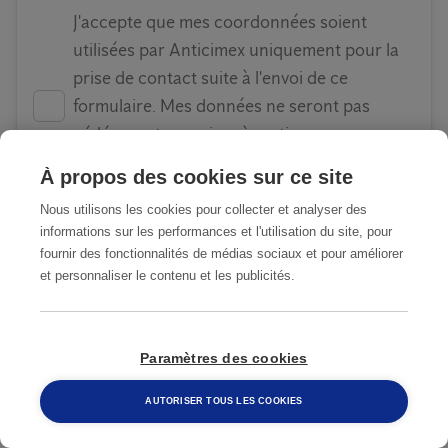
J'accepte que mes coordonnées soient
utilisées par Anticimex uniquement pour la
prise de contact suite à l'envoi de ce
formulaire. Mes données ne seront pas
cédées ou transmises à un tiers ou
partenaire. Pour en savoir plus : voir les
À propos des cookies sur ce site
Conditions Générales d'Utilisation
Nous utilisons les cookies pour collecter et analyser des
informations sur les performances et l'utilisation du site, pour
fournir des fonctionnalités de médias sociaux et pour améliorer
et personnaliser le contenu et les publicités.
ENVOYER
Paramètres des cookies
NOTRE MODE D'EMPLOI
AUTORISER TOUS LES COOKIES