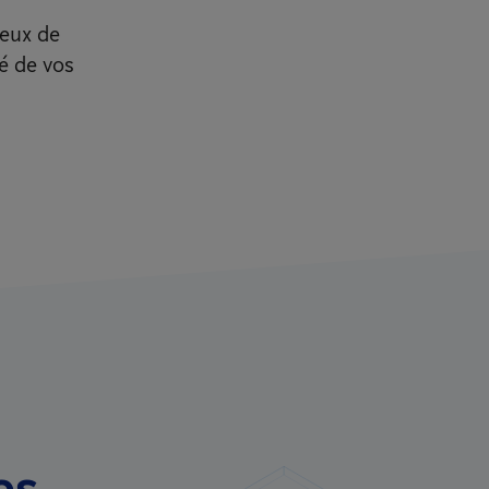
ueux de
té de vos
es