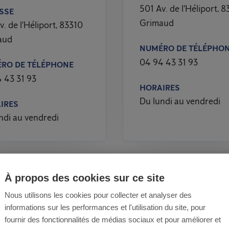
501 Av. de l'Héliport, 
SSE
Grimaud
v. de l'Héliport, 83310
aud
NUMÉRO DE TÉLÉPHO
04 94 43 31 93
RO DE TÉLÉPHONE
 43 31 93
HORAIRES
Du lundi au vendredi
IRES
ndi au vendredi
À propos des cookies sur ce site
Nous utilisons les cookies pour collecter et analyser des
informations sur les performances et l'utilisation du site, pour
ions adaptées aux insectes vol
fournir des fonctionnalités de médias sociaux et pour améliorer et