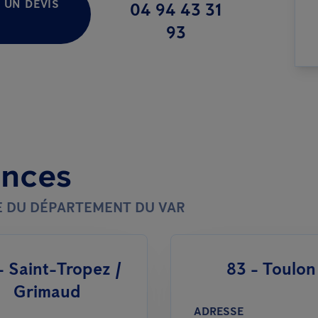
 UN DEVIS
04 94 43 31
93
ences
E DU DÉPARTEMENT DU VAR
- Saint-Tropez /
83 - Toulon
Grimaud
ADRESSE