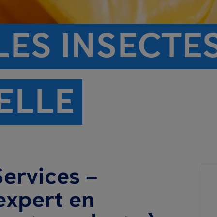
LES INSECTE
ELLE
ervices –
expert en