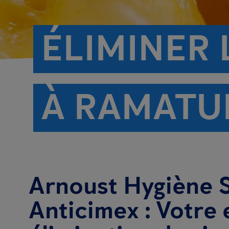
ÉLIMINER 
À RAMATU
Arnoust Hygiène S
Anticimex : Votre 