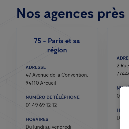
Nos agences près 
75 - Paris et sa
région
ADRE
2 Rue
ADRESSE
7744
47 Avenue de la Convention,
94110 Arcueil
NUMÉ
01 60
NUMÉRO DE TÉLÉPHONE
01 49 69 12 12
HORA
Du lu
HORAIRES
Du lundi au vendredi