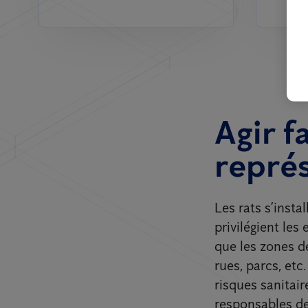
Agir f
représ
Les rats s’insta
privilégient le
que les zones de
rues, parcs, etc
risques sanitair
responsables de