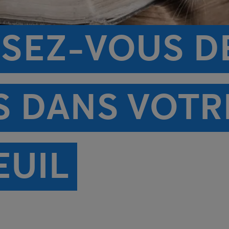
SEZ-VOUS D
 DANS VOTR
EUIL