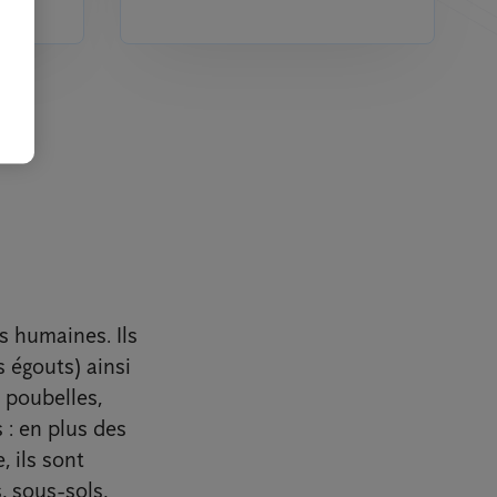
és humaines. Ils
 égouts) ainsi
 poubelles,
 : en plus des
, ils sont
, sous-sols,