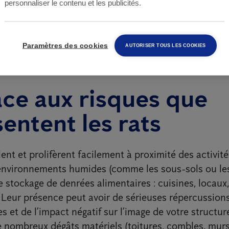
personnaliser le contenu et les publicités.
Paramètres des cookies
AUTORISER TOUS LES COOKIES
ace aux risques que
entent les rats
llent et prolifèrent facilement à proximité des activit
s environnements humides (comme les sous-sols ou les
 stockage de denrées alimentaires : cuisines, locaux,
. Leur présence peut avoir de sérieuses répercussions
es et de l’impact négatif sur l’image de votre structure
 nombreux dégâts matériels (toitures, combles, murs