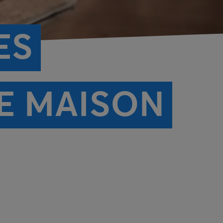
ES
E MAISON