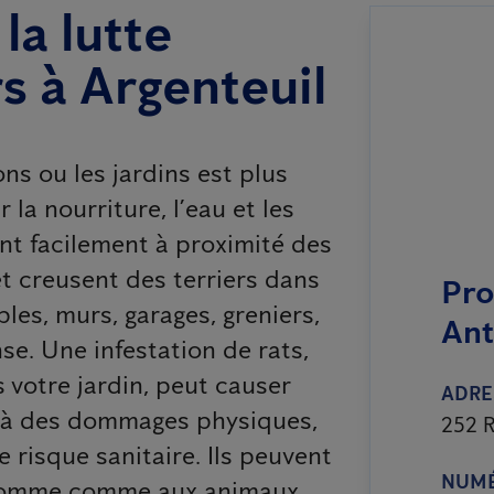
la lutte
s à Argenteuil
ns ou les jardins est plus
 la nourriture, l’eau et les
ent facilement à proximité des
 et creusent des terriers dans
Pro
les, murs, garages, greniers,
Ant
se. Une infestation de rats,
 votre jardin, peut causer
ADRE
elà des dommages physiques,
252 R
 risque sanitaire. Ils peuvent
NUMÉ
l’homme comme aux animaux