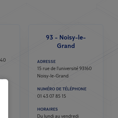
93 - Noisy-le-
Grand
240
ADRESSE
15 rue de l'université 93160
Noisy-le-Grand
NE
NUMÉRO DE TÉLÉPHONE
01 43 07 85 15
HORAIRES
Du lundi au vendredi