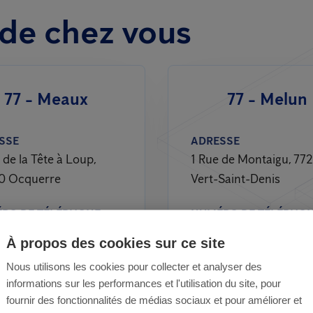
de chez vous
77 - Meaux
77 - Melun
SSE
ADRESSE
 de la Tête à Loup,
1 Rue de Montaigu, 77
0 Ocquerre
Vert-Saint-Denis
RO DE TÉLÉPHONE
NUMÉRO DE TÉLÉPHO
 01 70 42
01 64 09 64 09
À propos des cookies sur ce site
Nous utilisons les cookies pour collecter et analyser des
IRES
HORAIRES
informations sur les performances et l'utilisation du site, pour
ndi au vendredi
Du lundi au vendredi
fournir des fonctionnalités de médias sociaux et pour améliorer et