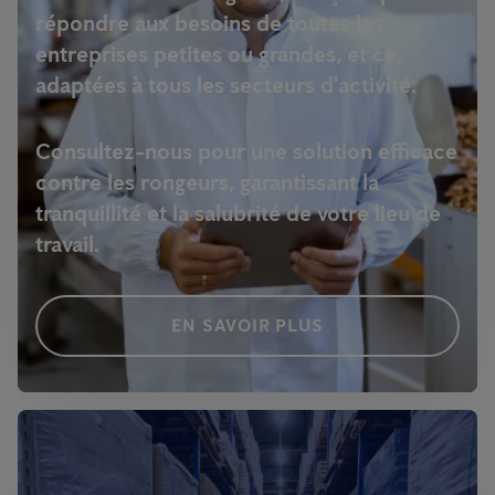
répondre aux besoins de toutes les
entreprises petites ou grandes, et ce,
adaptées à tous les secteurs d'activité.
Consultez-nous pour une solution efficace
contre les rongeurs, garantissant la
tranquillité et la salubrité de votre lieu de
travail.
EN SAVOIR PLUS