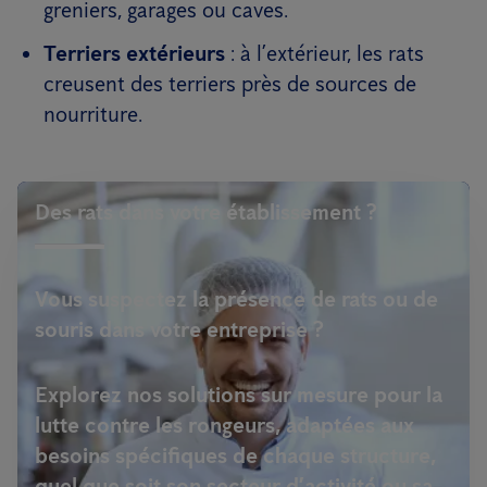
greniers, garages ou caves.
Terriers extérieurs
: à l’extérieur, les rats
creusent des terriers près de sources de
nourriture.
Des rats dans votre établissement ?
Vous suspectez la présence de rats ou de
souris dans votre entreprise ?
Explorez nos solutions sur mesure pour la
lutte contre les rongeurs, adaptées aux
besoins spécifiques de chaque structure,
quel que soit son secteur d’activité ou sa