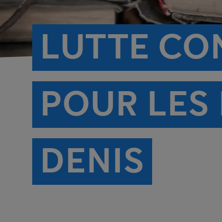
LUTTE CO
POUR LES 
DENIS