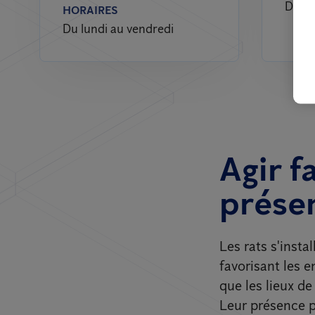
Du lu
HORAIRES
Du lundi au vendredi
Agir f
présen
Les rats s'insta
favorisant les 
que les lieux de
Leur présence p