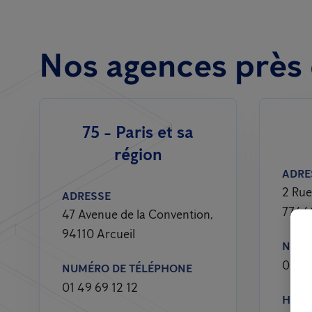
Nos agences près 
75 - Paris et sa
région
ADRE
2 Rue
ADRESSE
7744
47 Avenue de la Convention,
94110 Arcueil
NUMÉ
01 60
NUMÉRO DE TÉLÉPHONE
01 49 69 12 12
HORA