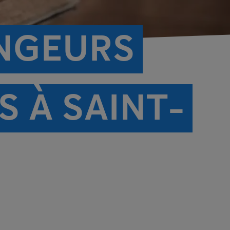
ONGEURS
S À SAINT-