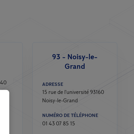
93 - Noisy-le-
Grand
240
ADRESSE
15 rue de l'université 93160
Noisy-le-Grand
NE
NUMÉRO DE TÉLÉPHONE
01 43 07 85 15