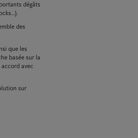
mportants dégâts
cks...).
semble des
nsi que les
che basée sur la
n accord avec
olution sur