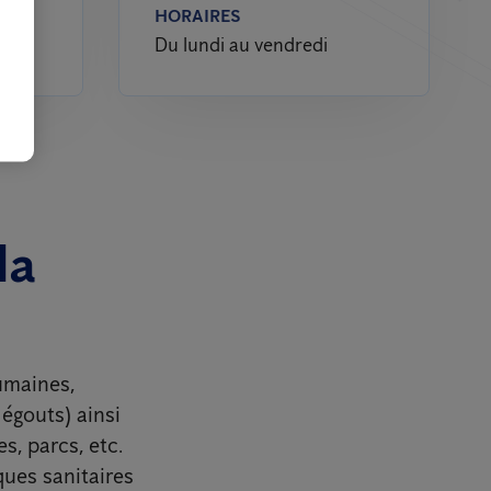
HORAIRES
Du lundi au vendredi
la
humaines,
égouts) ainsi
s, parcs, etc.
ques sanitaires