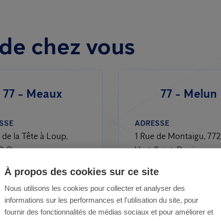
de chez vous
77 - Meaux
77 - Melun
SSE
ADRESSE
 de la Tête à Loup,
1 Rue de Montaigu, 77
0 Ocquerre
Vert-Saint-Denis
À propos des cookies sur ce site
RO DE TÉLÉPHONE
NUMÉRO DE TÉLÉPHO
 01 70 42
01 64 09 64 09
Nous utilisons les cookies pour collecter et analyser des
informations sur les performances et l'utilisation du site, pour
fournir des fonctionnalités de médias sociaux et pour améliorer et
IRES
HORAIRES