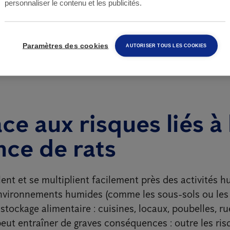
personnaliser le contenu et les publicités.
ndi au vendredi
Du lundi au vendredi
Paramètres des cookies
AUTORISER TOUS LES COOKIES
ace aux risques liés à 
ce de rats
llent et se multiplient facilement près des activités 
environnements humides (comme les sous-sols ou les 
 stockage alimentaire : cuisines, locaux, poubelles, rue
eut entraîner de graves conséquences : outre les ris