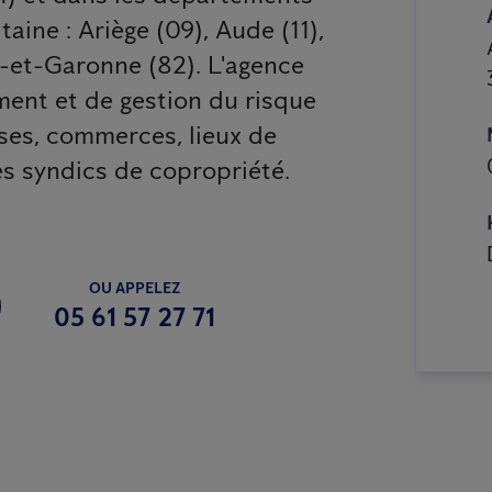
aine : Ariège (09), Aude (11),
rn-et-Garonne (82). L'agence
ment et de gestion du risque
ses, commerces, lieux de
es syndics de copropriété.
OU APPELEZ
05 61 57 27 71