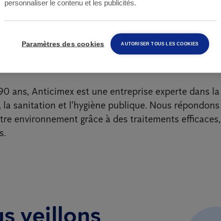
personnaliser le contenu et les publicités.
Paramètres des cookies
AUTORISER TOUS LES COOKIES
ommes-nous ?
90 ans, Anticimex est une entreprise experte dans la
, la sanitation et l'hygiène publique. Nous répondons
otre environnement grâce à des traitements efficaces,
s.
s veillons