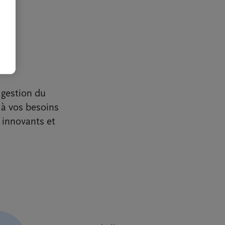
 gestion du
 à vos besoins
 innovants et