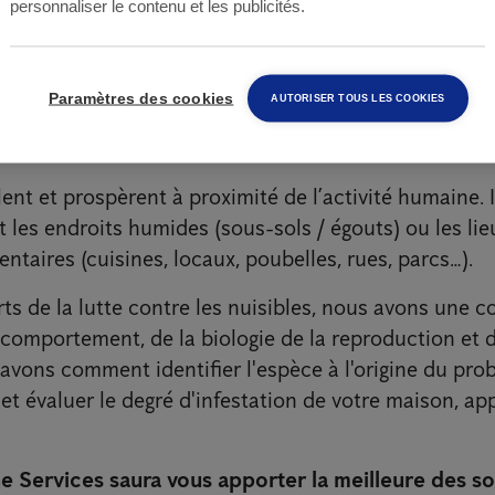
personnaliser le contenu et les publicités.
ace aux risques que
Paramètres des cookies
AUTORISER TOUS LES COOKIES
entent les rats
llent et prospèrent à proximité de l’activité humaine. 
 les endroits humides (sous-sols / égouts) ou les li
ntaires (cuisines, locaux, poubelles, rues, parcs…).
rts de la lutte contre les nuisibles, nous avons une 
comportement, de la biologie de la reproduction et d
savons comment identifier l'espèce à l'origine du pro
 et évaluer le degré d'infestation de votre maison, a
e Services saura vous apporter la meilleure des so