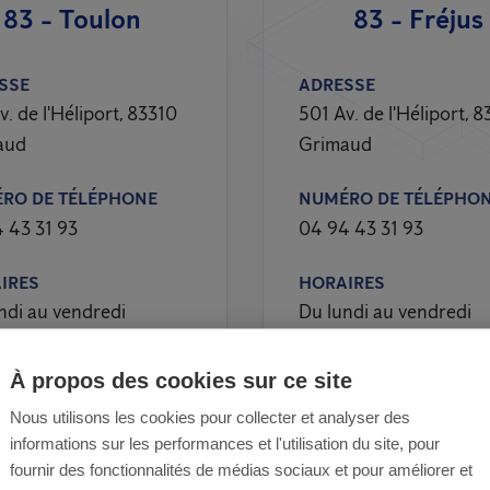
83 - Toulon
83 - Fréjus
SSE
ADRESSE
v. de l'Héliport, 83310
501 Av. de l'Héliport, 
aud
Grimaud
RO DE TÉLÉPHONE
NUMÉRO DE TÉLÉPHO
 43 31 93
04 94 43 31 93
IRES
HORAIRES
ndi au vendredi
Du lundi au vendredi
À propos des cookies sur ce site
Nous utilisons les cookies pour collecter et analyser des
informations sur les performances et l'utilisation du site, pour
fournir des fonctionnalités de médias sociaux et pour améliorer et