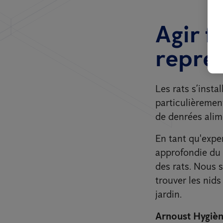
Agir f
représ
Les rats s’insta
particulièrement
de denrées alime
En tant qu'expe
approfondie du 
des rats. Nous 
trouver les nids
jardin.
Arnoust Hygièn