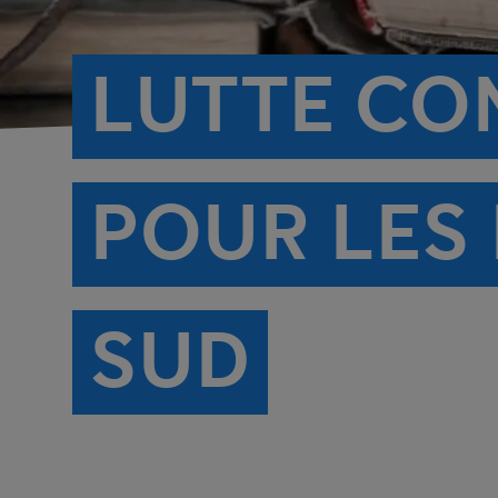
LUTTE CO
POUR LES 
SUD