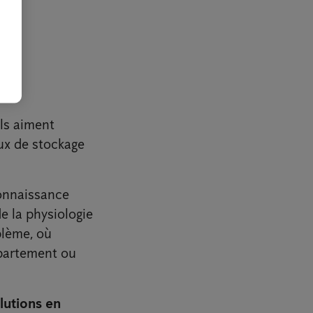
Ils aiment
eux de stockage
connaissance
e la physiologie
blème, où
ppartement ou
lutions en