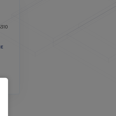
83310
NE