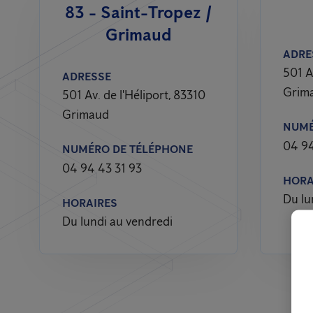
83 - Saint-Tropez /
Grimaud
ADRE
501 A
ADRESSE
Grim
501 Av. de l'Héliport, 83310
Grimaud
NUMÉ
04 94
NUMÉRO DE TÉLÉPHONE
04 94 43 31 93
HORA
Du lu
HORAIRES
Du lundi au vendredi