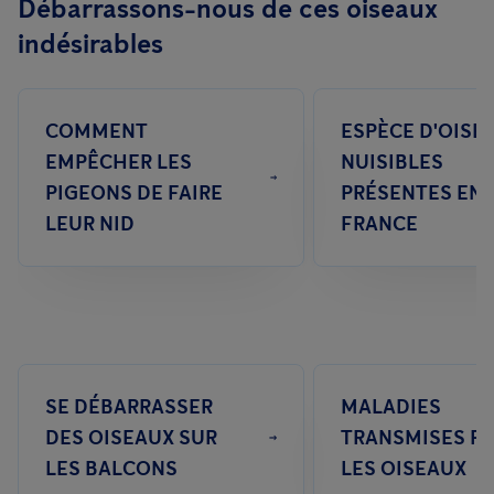
Débarrassons-nous de ces oiseaux
pigeons, car ils peuvent présenter des risques pour les humains,
l'environnement.
indésirables
les animaux domestiques et l'environnement.
COMMENT
ESPÈCE D'OISE
EMPÊCHER LES
NUISIBLES
PIGEONS DE FAIRE
PRÉSENTES EN
LEUR NID
FRANCE
SE DÉBARRASSER
MALADIES
DES OISEAUX SUR
TRANSMISES P
LES BALCONS
LES OISEAUX