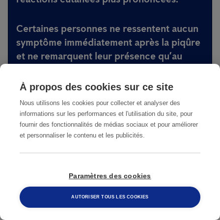
Certaines personnes ne ressentent aucun
symptôme immédiatement après la piqûre
et ne remarquent leur présence qu’au
bout d’un
ou plusieurs jours
, lorsque les
rougeurs deviennent visibles.
À propos des cookies sur ce site
Nous utilisons les cookies pour collecter et analyser des
informations sur les performances et l'utilisation du site, pour
SAVOIR RECONNAÎTRE LES
fournir des fonctionnalités de médias sociaux et pour améliorer
PIQÛRES DE PUNAISES DE LIT
et personnaliser le contenu et les publicités.
Paramètres des cookies
S'agit-il d'un autre insecte ?
AUTORISER TOUS LES COOKIES